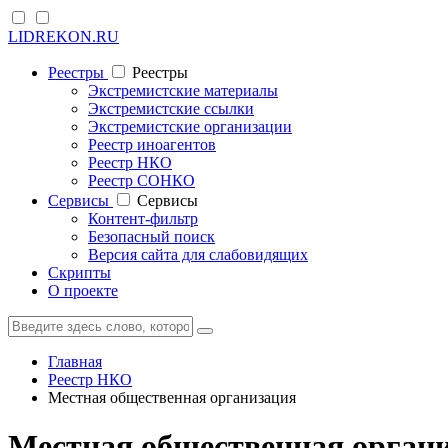
LIDREKON.RU
Реестры
Реестры
Экстремистские материалы
Экстремистские ссылки
Экстремистские организации
Реестр иноагентов
Реестр НКО
Реестр СОНКО
Cервисы
Cервисы
Контент-фильтр
Безопасный поиск
Версия сайта для слабовидящих
Скрипты
О проекте
Главная
Реестр НКО
Местная общественная организация
Местная общественная органи