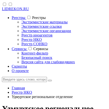
LIDREKON.RU
Реестры
Реестры
Экстремистские материалы
Экстремистские ссылки
Экстремистские организации
Реестр иноагентов
Реестр НКО
Реестр СОНКО
Cервисы
Cервисы
Контент-фильтр
Безопасный поиск
Версия сайта для слабовидящих
Скрипты
О проекте
Главная
Реестр НКО
Удмуртское региональное отделение
Удмуртское региональное