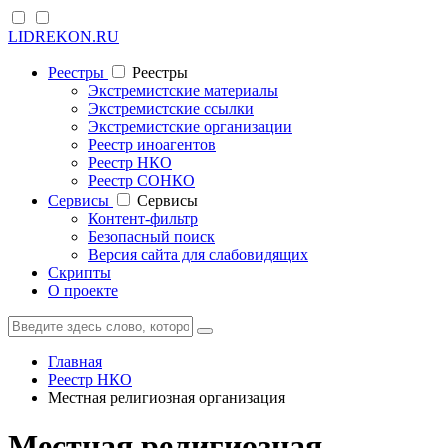
LIDREKON.RU
Реестры
Реестры
Экстремистские материалы
Экстремистские ссылки
Экстремистские организации
Реестр иноагентов
Реестр НКО
Реестр СОНКО
Cервисы
Cервисы
Контент-фильтр
Безопасный поиск
Версия сайта для слабовидящих
Скрипты
О проекте
Главная
Реестр НКО
Местная религиозная организация
Местная религиозная