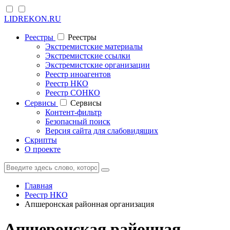
LIDREKON.RU
Реестры
Реестры
Экстремистские материалы
Экстремистские ссылки
Экстремистские организации
Реестр иноагентов
Реестр НКО
Реестр СОНКО
Cервисы
Cервисы
Контент-фильтр
Безопасный поиск
Версия сайта для слабовидящих
Скрипты
О проекте
Главная
Реестр НКО
Апшеронская районная организация
Апшеронская районная