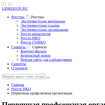
LIDREKON.RU
Реестры
Реестры
Экстремистские материалы
Экстремистские ссылки
Экстремистские организации
Реестр иноагентов
Реестр НКО
Реестр СОНКО
Cервисы
Cервисы
Контент-фильтр
Безопасный поиск
Версия сайта для слабовидящих
Скрипты
О проекте
Главная
Реестр НКО
Первичная профсоюзная организация
Первичная профсоюзная орга