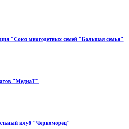
ация "Союз многодетных семей "Большая семья"
катов "МедиаТ"
ольный клуб "Черноморец"