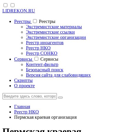
LIDREKON.RU
Реестры
Реестры
Экстремистские материалы
Экстремистские ссылки
Экстремистские организации
Реестр иноагентов
Реестр НКО
Реестр СОНКО
Cервисы
Cервисы
Контент-фильтр
Безопасный поиск
Версия сайта для слабовидящих
Скрипты
О проекте
Главная
Реестр НКО
Пермская краевая организация
Пермская краевая