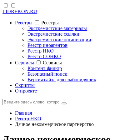
LIDREKON.RU
Реестры
Реестры
Экстремистские материалы
Экстремистские ссылки
Экстремистские организации
Реестр иноагентов
Реестр НКО
Реестр СОНКО
Cервисы
Cервисы
Контент-фильтр
Безопасный поиск
Версия сайта для слабовидящих
Скрипты
О проекте
Главная
Реестр НКО
Дачное некоммерческое партнерство
Дачное некоммерческое