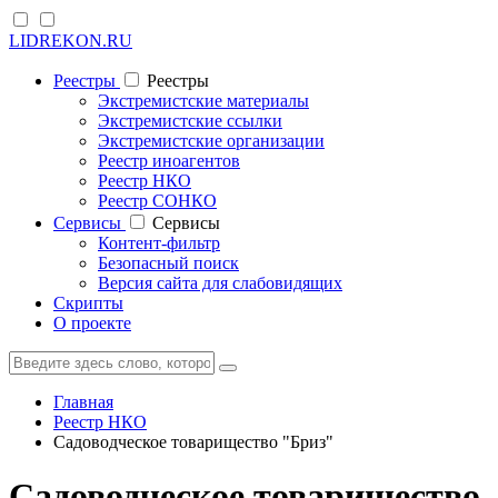
LIDREKON.RU
Реестры
Реестры
Экстремистские материалы
Экстремистские ссылки
Экстремистские организации
Реестр иноагентов
Реестр НКО
Реестр СОНКО
Cервисы
Cервисы
Контент-фильтр
Безопасный поиск
Версия сайта для слабовидящих
Скрипты
О проекте
Главная
Реестр НКО
Садоводческое товарищество "Бриз"
Садоводческое товарищество