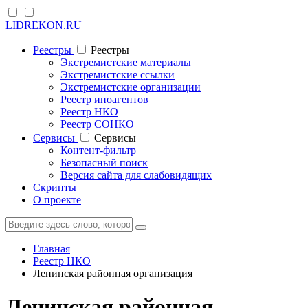
LIDREKON.RU
Реестры
Реестры
Экстремистские материалы
Экстремистские ссылки
Экстремистские организации
Реестр иноагентов
Реестр НКО
Реестр СОНКО
Cервисы
Cервисы
Контент-фильтр
Безопасный поиск
Версия сайта для слабовидящих
Скрипты
О проекте
Главная
Реестр НКО
Ленинская районная организация
Ленинская районная