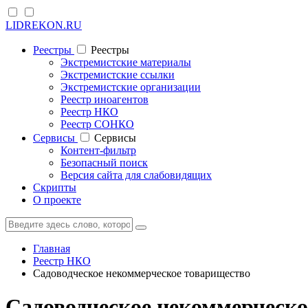
LIDREKON.RU
Реестры
Реестры
Экстремистские материалы
Экстремистские ссылки
Экстремистские организации
Реестр иноагентов
Реестр НКО
Реестр СОНКО
Cервисы
Cервисы
Контент-фильтр
Безопасный поиск
Версия сайта для слабовидящих
Скрипты
О проекте
Главная
Реестр НКО
Садоводческое некоммерческое товарищество
Садоводческое некоммерческ