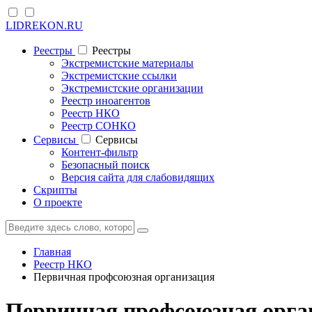
LIDREKON.RU
Реестры
Реестры
Экстремистские материалы
Экстремистские ссылки
Экстремистские организации
Реестр иноагентов
Реестр НКО
Реестр СОНКО
Cервисы
Cервисы
Контент-фильтр
Безопасный поиск
Версия сайта для слабовидящих
Скрипты
О проекте
Главная
Реестр НКО
Первичная профсоюзная организация
Первичная профсоюзная орган