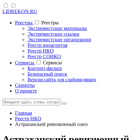
LIDREKON.RU
Реестры
Реестры
Экстремистские материалы
Экстремистские ссылки
Экстремистские организации
Реестр иноагентов
Реестр НКО
Реестр СОНКО
Cервисы
Cервисы
Контент-фильтр
Безопасный поиск
Версия сайта для слабовидящих
Скрипты
О проекте
Главная
Реестр НКО
Астраханский ревизионный союз
Астраханский ревизионный