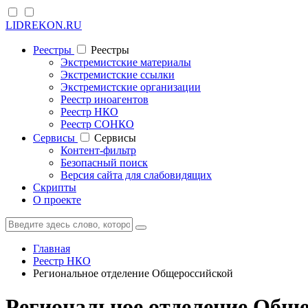
LIDREKON.RU
Реестры
Реестры
Экстремистские материалы
Экстремистские ссылки
Экстремистские организации
Реестр иноагентов
Реестр НКО
Реестр СОНКО
Cервисы
Cервисы
Контент-фильтр
Безопасный поиск
Версия сайта для слабовидящих
Скрипты
О проекте
Главная
Реестр НКО
Региональное отделение Общероссийской
Региональное отделение Обще