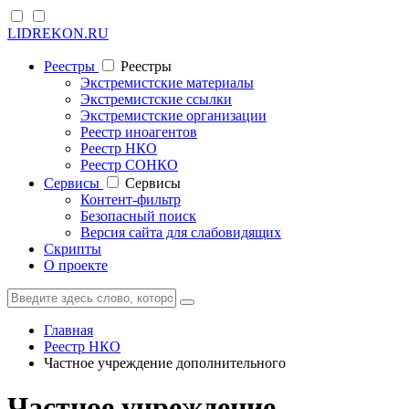
LIDREKON.RU
Реестры
Реестры
Экстремистские материалы
Экстремистские ссылки
Экстремистские организации
Реестр иноагентов
Реестр НКО
Реестр СОНКО
Cервисы
Cервисы
Контент-фильтр
Безопасный поиск
Версия сайта для слабовидящих
Скрипты
О проекте
Главная
Реестр НКО
Частное учреждение дополнительного
Частное учреждение