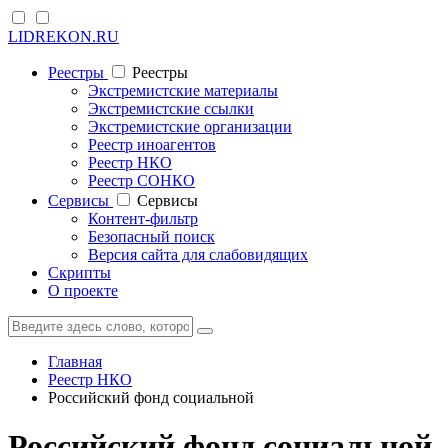
LIDREKON.RU
Реестры
Реестры
Экстремистские материалы
Экстремистские ссылки
Экстремистские организации
Реестр иноагентов
Реестр НКО
Реестр СОНКО
Cервисы
Cервисы
Контент-фильтр
Безопасный поиск
Версия сайта для слабовидящих
Скрипты
О проекте
Главная
Реестр НКО
Российский фонд социальной
Российский фонд социальной