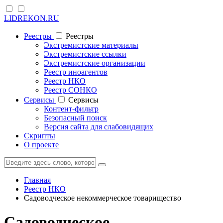
LIDREKON.RU
Реестры
Реестры
Экстремистские материалы
Экстремистские ссылки
Экстремистские организации
Реестр иноагентов
Реестр НКО
Реестр СОНКО
Cервисы
Cервисы
Контент-фильтр
Безопасный поиск
Версия сайта для слабовидящих
Скрипты
О проекте
Главная
Реестр НКО
Садоводческое некоммерческое товарищество
Садоводческое