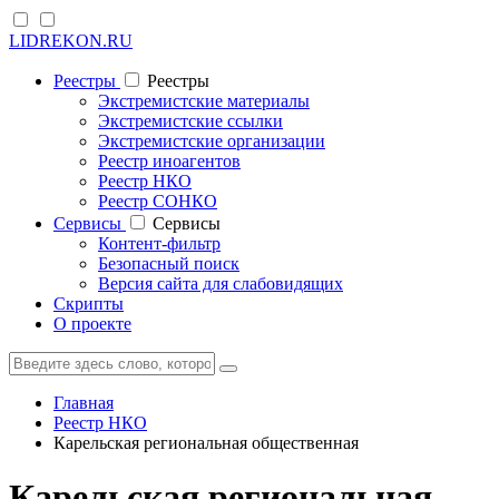
LIDREKON.RU
Реестры
Реестры
Экстремистские материалы
Экстремистские ссылки
Экстремистские организации
Реестр иноагентов
Реестр НКО
Реестр СОНКО
Cервисы
Cервисы
Контент-фильтр
Безопасный поиск
Версия сайта для слабовидящих
Скрипты
О проекте
Главная
Реестр НКО
Карельская региональная общественная
Карельская региональная