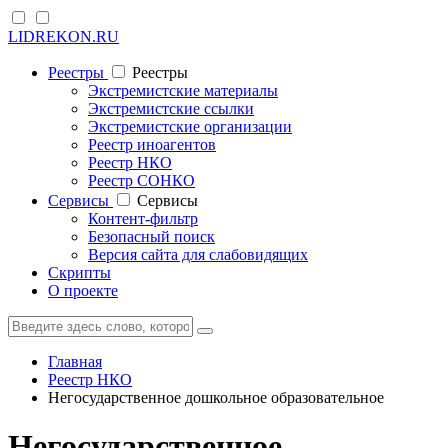
LIDREKON.RU
Реестры
Реестры
Экстремистские материалы
Экстремистские ссылки
Экстремистские организации
Реестр иноагентов
Реестр НКО
Реестр СОНКО
Cервисы
Cервисы
Контент-фильтр
Безопасный поиск
Версия сайта для слабовидящих
Скрипты
О проекте
Главная
Реестр НКО
Негосударственное дошкольное образовательное
Негосударственное