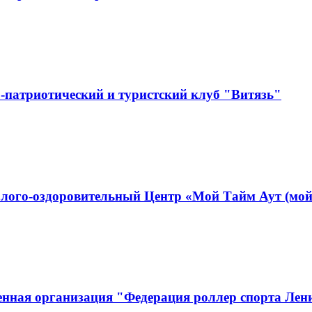
-патриотический и туристский клуб "Витязь"
лого-оздоровительный Центр «Мой Тайм Аут (мой
енная организация "Федерация роллер спорта Лен