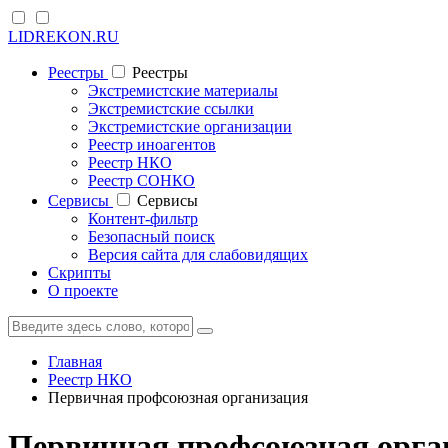
LIDREKON.RU
Реестры
Реестры
Экстремистские материалы
Экстремистские ссылки
Экстремистские организации
Реестр иноагентов
Реестр НКО
Реестр СОНКО
Cервисы
Cервисы
Контент-фильтр
Безопасный поиск
Версия сайта для слабовидящих
Скрипты
О проекте
Главная
Реестр НКО
Первичная профсоюзная организация
Первичная профсоюзная орга