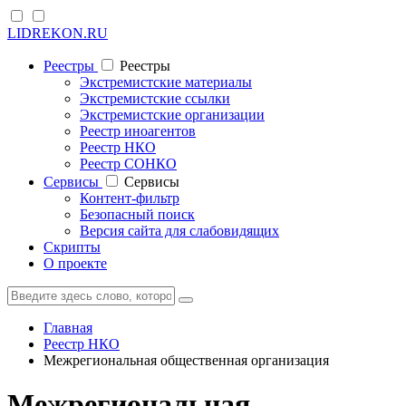
LIDREKON.RU
Реестры
Реестры
Экстремистские материалы
Экстремистские ссылки
Экстремистские организации
Реестр иноагентов
Реестр НКО
Реестр СОНКО
Cервисы
Cервисы
Контент-фильтр
Безопасный поиск
Версия сайта для слабовидящих
Скрипты
О проекте
Главная
Реестр НКО
Межрегиональная общественная организация
Межрегиональная