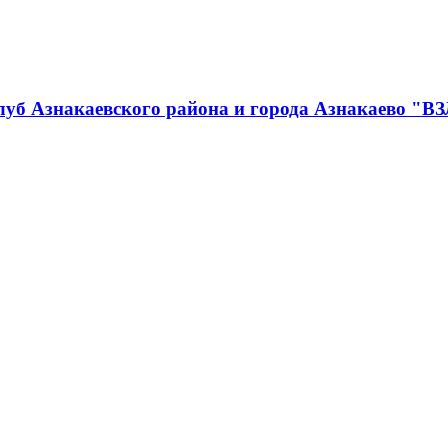
луб Азнакаевского района и города Азнакаево "В