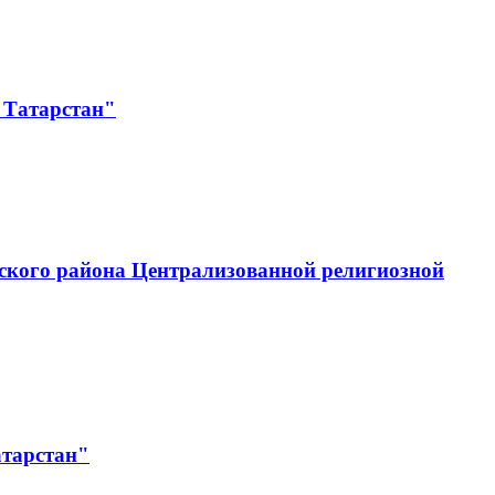
 Татарстан"
ского района Централизованной религиозной
атарстан"