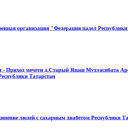
венная организация "Федерация падел Республики
я - Приход мечети д.Старый Яваш Мухтасибата Ар
Республики Татарстан
инение людей с сахарным диабетом Республики Т