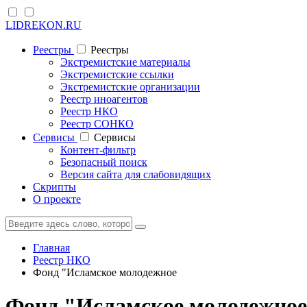
LIDREKON.RU
Реестры
Реестры
Экстремистские материалы
Экстремистские ссылки
Экстремистские организации
Реестр иноагентов
Реестр НКО
Реестр СОНКО
Cервисы
Cервисы
Контент-фильтр
Безопасный поиск
Версия сайта для слабовидящих
Скрипты
О проекте
Главная
Реестр НКО
Фонд "Исламское молодежное
Фонд "Исламское молодежное