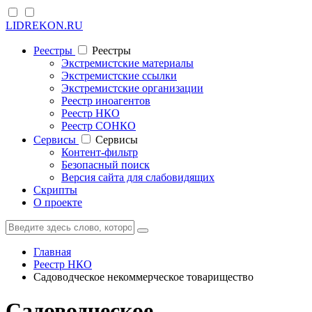
LIDREKON.RU
Реестры
Реестры
Экстремистские материалы
Экстремистские ссылки
Экстремистские организации
Реестр иноагентов
Реестр НКО
Реестр СОНКО
Cервисы
Cервисы
Контент-фильтр
Безопасный поиск
Версия сайта для слабовидящих
Скрипты
О проекте
Главная
Реестр НКО
Садоводческое некоммерческое товарищество
Садоводческое