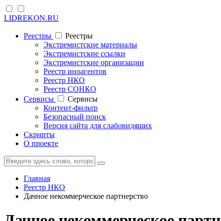
LIDREKON.RU
Реестры
Реестры
Экстремистские материалы
Экстремистские ссылки
Экстремистские организации
Реестр иноагентов
Реестр НКО
Реестр СОНКО
Cервисы
Cервисы
Контент-фильтр
Безопасный поиск
Версия сайта для слабовидящих
Скрипты
О проекте
Главная
Реестр НКО
Дачное некоммерческое партнерство
Дачное некоммерческое парт