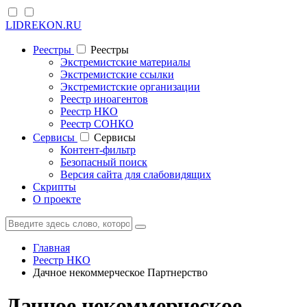
LIDREKON.RU
Реестры
Реестры
Экстремистские материалы
Экстремистские ссылки
Экстремистские организации
Реестр иноагентов
Реестр НКО
Реестр СОНКО
Cервисы
Cервисы
Контент-фильтр
Безопасный поиск
Версия сайта для слабовидящих
Скрипты
О проекте
Главная
Реестр НКО
Дачное некоммерческое Партнерство
Дачное некоммерческое