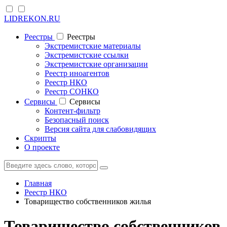
LIDREKON.RU
Реестры
Реестры
Экстремистские материалы
Экстремистские ссылки
Экстремистские организации
Реестр иноагентов
Реестр НКО
Реестр СОНКО
Cервисы
Cервисы
Контент-фильтр
Безопасный поиск
Версия сайта для слабовидящих
Скрипты
О проекте
Главная
Реестр НКО
Товарищество собственников жилья
Товарищество собственников