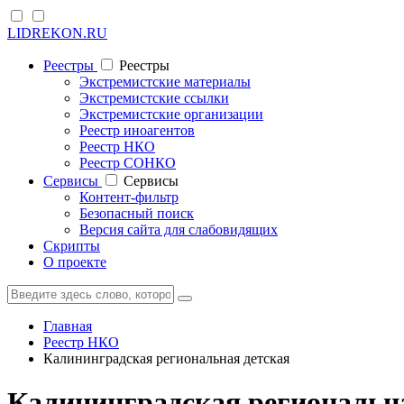
LIDREKON.RU
Реестры
Реестры
Экстремистские материалы
Экстремистские ссылки
Экстремистские организации
Реестр иноагентов
Реестр НКО
Реестр СОНКО
Cервисы
Cервисы
Контент-фильтр
Безопасный поиск
Версия сайта для слабовидящих
Скрипты
О проекте
Главная
Реестр НКО
Калининградская региональная детская
Калининградская региональна