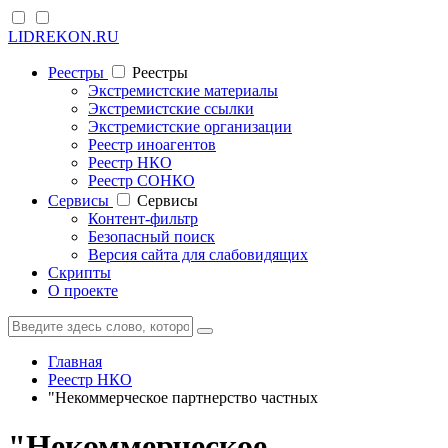
LIDREKON.RU
Реестры
Реестры
Экстремистские материалы
Экстремистские ссылки
Экстремистские организации
Реестр иноагентов
Реестр НКО
Реестр СОНКО
Cервисы
Cервисы
Контент-фильтр
Безопасный поиск
Версия сайта для слабовидящих
Скрипты
О проекте
Главная
Реестр НКО
"Некоммерческое партнерство частных
"Некоммерческое