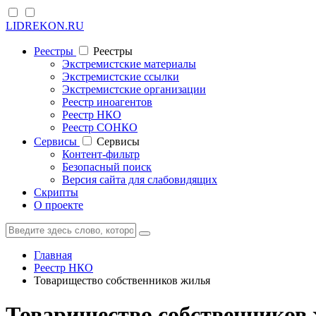
LIDREKON.RU
Реестры
Реестры
Экстремистские материалы
Экстремистские ссылки
Экстремистские организации
Реестр иноагентов
Реестр НКО
Реестр СОНКО
Cервисы
Cервисы
Контент-фильтр
Безопасный поиск
Версия сайта для слабовидящих
Скрипты
О проекте
Главная
Реестр НКО
Товарищество собственников жилья
Товарищество собственнико