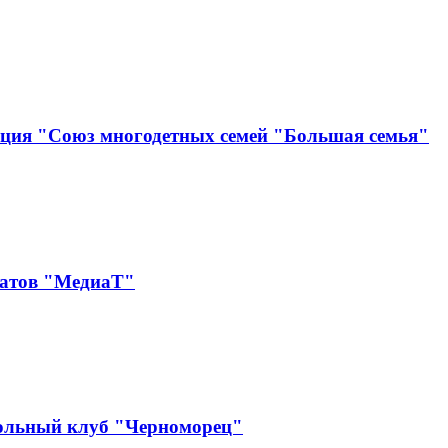
ация "Союз многодетных семей "Большая семья"
катов "МедиаТ"
ольный клуб "Черноморец"