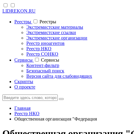
LIDREKON.RU
Реестры
Реестры
Экстремистские материалы
Экстремистские ссылки
Экстремистские организации
Реестр иноагентов
Реестр НКО
Реестр СОНКО
Cервисы
Cервисы
Контент-фильтр
Безопасный поиск
Версия сайта для слабовидящих
Скрипты
О проекте
Главная
Реестр НКО
Общественная организация "Федерация
Общественная организация "