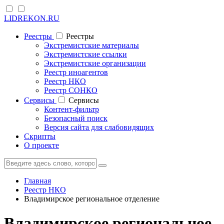
LIDREKON.RU
Реестры
Реестры
Экстремистские материалы
Экстремистские ссылки
Экстремистские организации
Реестр иноагентов
Реестр НКО
Реестр СОНКО
Cервисы
Cервисы
Контент-фильтр
Безопасный поиск
Версия сайта для слабовидящих
Скрипты
О проекте
Главная
Реестр НКО
Владимирское региональное отделение
Владимирское региональное