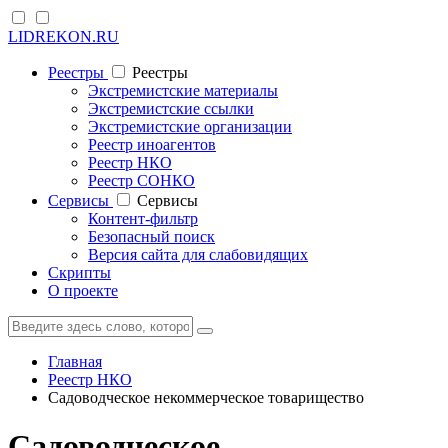
LIDREKON.RU
Реестры
Реестры
Экстремистские материалы
Экстремистские ссылки
Экстремистские организации
Реестр иноагентов
Реестр НКО
Реестр СОНКО
Cервисы
Cервисы
Контент-фильтр
Безопасный поиск
Версия сайта для слабовидящих
Скрипты
О проекте
Главная
Реестр НКО
Садоводческое некоммерческое товарищество
Садоводческое