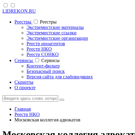
LIDREKON.RU
Реестры
Реестры
Экстремистские материалы
Экстремистские ссылки
Экстремистские организации
Реестр иноагентов
Реестр НКО
Реестр СОНКО
Cервисы
Cервисы
Контент-фильтр
Безопасный поиск
Версия сайта для слабовидящих
Скрипты
О проекте
Главная
Реестр НКО
Московская коллегия адвокатов
Московская коллегия адвок