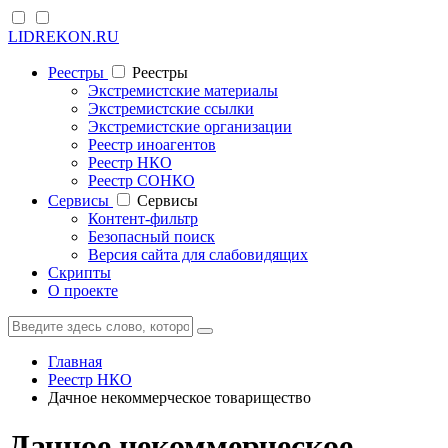
LIDREKON.RU
Реестры
Реестры
Экстремистские материалы
Экстремистские ссылки
Экстремистские организации
Реестр иноагентов
Реестр НКО
Реестр СОНКО
Cервисы
Cервисы
Контент-фильтр
Безопасный поиск
Версия сайта для слабовидящих
Скрипты
О проекте
Главная
Реестр НКО
Дачное некоммерческое товарищество
Дачное некоммерческое