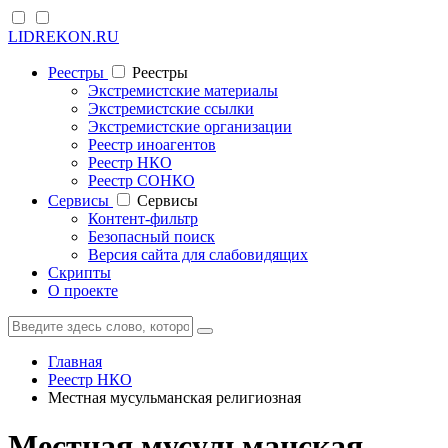
LIDREKON.RU
Реестры
Реестры
Экстремистские материалы
Экстремистские ссылки
Экстремистские организации
Реестр иноагентов
Реестр НКО
Реестр СОНКО
Cервисы
Cервисы
Контент-фильтр
Безопасный поиск
Версия сайта для слабовидящих
Скрипты
О проекте
Главная
Реестр НКО
Местная мусульманская религиозная
Местная мусульманская