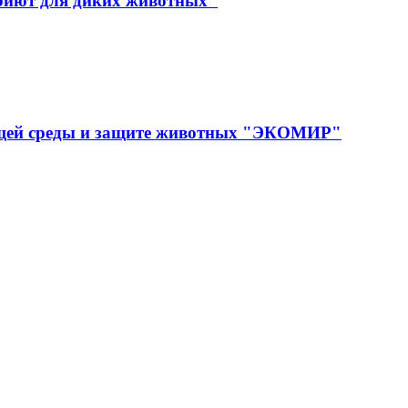
иют для диких животных"
ющей среды и защите животных "ЭКОМИР"