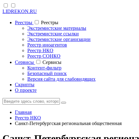
LIDREKON.RU
Реестры
Реестры
Экстремистские материалы
Экстремистские ссылки
Экстремистские организации
Реестр иноагентов
Реестр НКО
Реестр СОНКО
Cервисы
Cервисы
Контент-фильтр
Безопасный поиск
Версия сайта для слабовидящих
Скрипты
О проекте
Главная
Реестр НКО
Санкт-Петербургская региональная общественная
Санкт-Петербургская региона