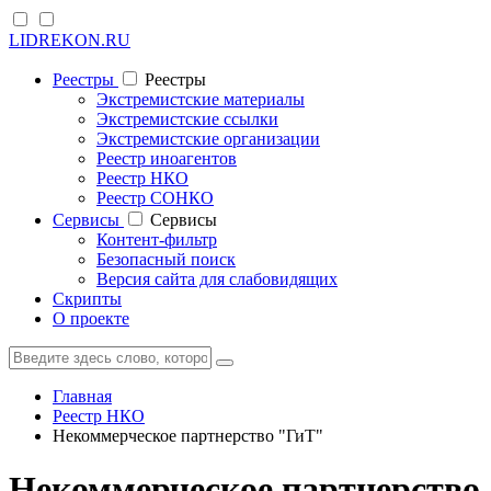
LIDREKON.RU
Реестры
Реестры
Экстремистские материалы
Экстремистские ссылки
Экстремистские организации
Реестр иноагентов
Реестр НКО
Реестр СОНКО
Cервисы
Cервисы
Контент-фильтр
Безопасный поиск
Версия сайта для слабовидящих
Скрипты
О проекте
Главная
Реестр НКО
Некоммерческое партнерство "ГиТ"
Некоммерческое партнерство