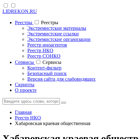
LIDREKON.RU
Реестры
Реестры
Экстремистские материалы
Экстремистские ссылки
Экстремистские организации
Реестр иноагентов
Реестр НКО
Реестр СОНКО
Cервисы
Cервисы
Контент-фильтр
Безопасный поиск
Версия сайта для слабовидящих
Скрипты
О проекте
Главная
Реестр НКО
Хабаровская краевая общественная
Хабаровская краевая обществ