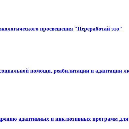
экологического просвещения "Переработай это"
социальной помощи, реабилитации и адаптации л
дрению адаптивных и инклюзивных программ для л