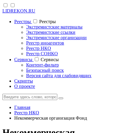
LIDREKON.RU
Реестры
Реестры
Экстремистские материалы
Экстремистские ссылки
Экстремистские организации
Реестр иноагентов
Реестр НКО
Реестр СОНКО
Cервисы
Cервисы
Контент-фильтр
Безопасный поиск
Версия сайта для слабовидящих
Скрипты
О проекте
Главная
Реестр НКО
Некоммерческая организация Фонд
Некоммерческая