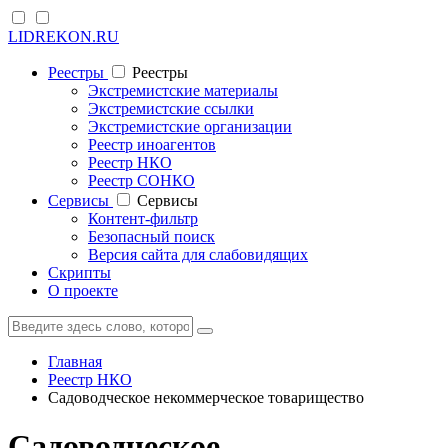
LIDREKON.RU
Реестры
Реестры
Экстремистские материалы
Экстремистские ссылки
Экстремистские организации
Реестр иноагентов
Реестр НКО
Реестр СОНКО
Cервисы
Cервисы
Контент-фильтр
Безопасный поиск
Версия сайта для слабовидящих
Скрипты
О проекте
Главная
Реестр НКО
Садоводческое некоммерческое товарищество
Садоводческое