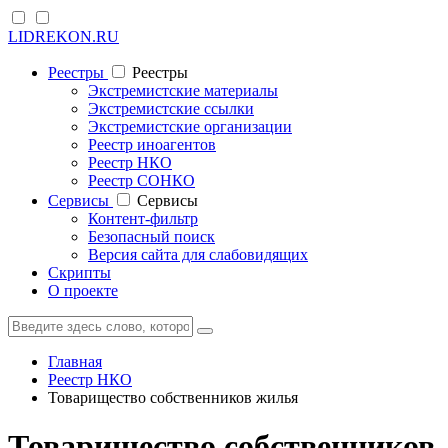
LIDREKON.RU
Реестры
Реестры
Экстремистские материалы
Экстремистские ссылки
Экстремистские организации
Реестр иноагентов
Реестр НКО
Реестр СОНКО
Cервисы
Cервисы
Контент-фильтр
Безопасный поиск
Версия сайта для слабовидящих
Скрипты
О проекте
Главная
Реестр НКО
Товарищество собственников жилья
Товарищество собственников