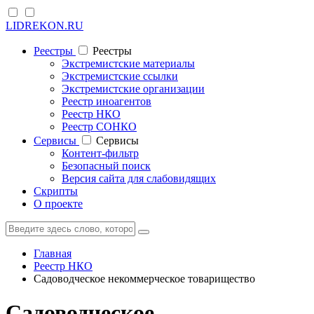
LIDREKON.RU
Реестры
Реестры
Экстремистские материалы
Экстремистские ссылки
Экстремистские организации
Реестр иноагентов
Реестр НКО
Реестр СОНКО
Cервисы
Cервисы
Контент-фильтр
Безопасный поиск
Версия сайта для слабовидящих
Скрипты
О проекте
Главная
Реестр НКО
Садоводческое некоммерческое товарищество
Садоводческое