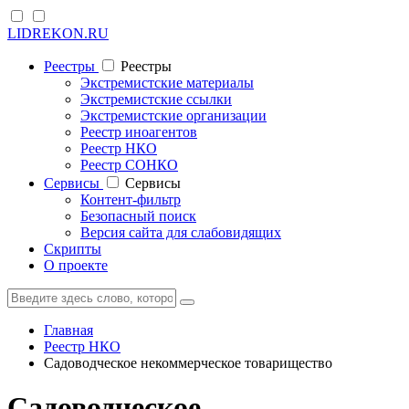
LIDREKON.RU
Реестры
Реестры
Экстремистские материалы
Экстремистские ссылки
Экстремистские организации
Реестр иноагентов
Реестр НКО
Реестр СОНКО
Cервисы
Cервисы
Контент-фильтр
Безопасный поиск
Версия сайта для слабовидящих
Скрипты
О проекте
Главная
Реестр НКО
Садоводческое некоммерческое товарищество
Садоводческое