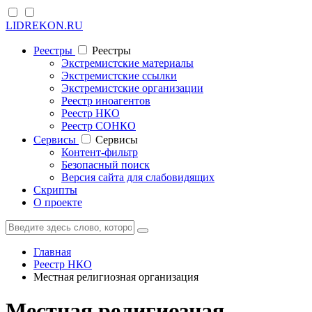
LIDREKON.RU
Реестры
Реестры
Экстремистские материалы
Экстремистские ссылки
Экстремистские организации
Реестр иноагентов
Реестр НКО
Реестр СОНКО
Cервисы
Cервисы
Контент-фильтр
Безопасный поиск
Версия сайта для слабовидящих
Скрипты
О проекте
Главная
Реестр НКО
Местная религиозная организация
Местная религиозная