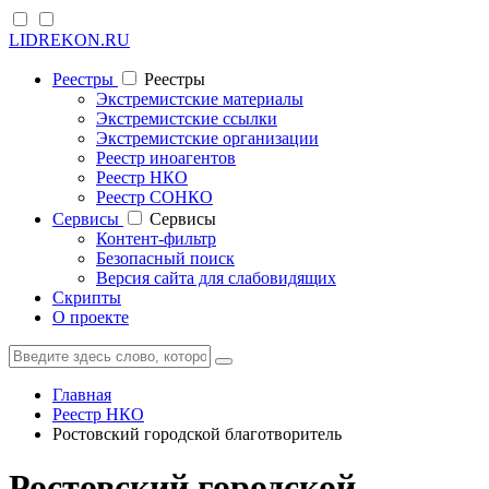
LIDREKON.RU
Реестры
Реестры
Экстремистские материалы
Экстремистские ссылки
Экстремистские организации
Реестр иноагентов
Реестр НКО
Реестр СОНКО
Cервисы
Cервисы
Контент-фильтр
Безопасный поиск
Версия сайта для слабовидящих
Скрипты
О проекте
Главная
Реестр НКО
Ростовский городской благотворитель
Ростовский городской