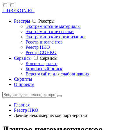
LIDREKON.RU
Реестры
Реестры
Экстремистские материалы
Экстремистские ссылки
Экстремистские организации
Реестр иноагентов
Реестр НКО
Реестр СОНКО
Cервисы
Cервисы
Контент-фильтр
Безопасный поиск
Версия сайта для слабовидящих
Скрипты
О проекте
Главная
Реестр НКО
Дачное некоммерческое партнерство
Дачное некоммерческое