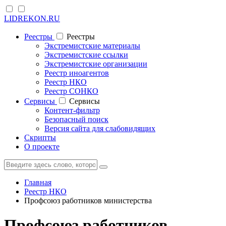
LIDREKON.RU
Реестры
Реестры
Экстремистские материалы
Экстремистские ссылки
Экстремистские организации
Реестр иноагентов
Реестр НКО
Реестр СОНКО
Cервисы
Cервисы
Контент-фильтр
Безопасный поиск
Версия сайта для слабовидящих
Скрипты
О проекте
Главная
Реестр НКО
Профсоюз работников министерства
Профсоюз работников