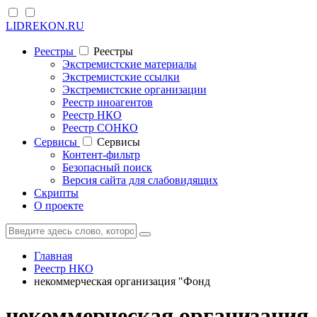
LIDREKON.RU
Реестры
Реестры
Экстремистские материалы
Экстремистские ссылки
Экстремистские организации
Реестр иноагентов
Реестр НКО
Реестр СОНКО
Cервисы
Cервисы
Контент-фильтр
Безопасный поиск
Версия сайта для слабовидящих
Скрипты
О проекте
Главная
Реестр НКО
некоммерческая организация "Фонд
некоммерческая организация