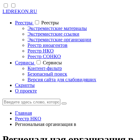
LIDREKON.RU
Реестры
Реестры
Экстремистские материалы
Экстремистские ссылки
Экстремистские организации
Реестр иноагентов
Реестр НКО
Реестр СОНКО
Cервисы
Cервисы
Контент-фильтр
Безопасный поиск
Версия сайта для слабовидящих
Скрипты
О проекте
Главная
Реестр НКО
Региональная организация в
Региональная организация в