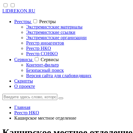
LIDREKON.RU
Реестры
Реестры
Экстремистские материалы
Экстремистские ссылки
Экстремистские организации
Реестр иноагентов
Реестр НКО
Реестр СОНКО
Cервисы
Cервисы
Контент-фильтр
Безопасный поиск
Версия сайта для слабовидящих
Скрипты
О проекте
Главная
Реестр НКО
Каширское местное отделение
Каширское местное отделение