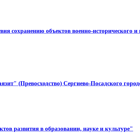
ствия сохранению объектов военно-историческо
язит" (Превосходство) Сергиево-Посадского город
тов развития в образовании, науке и культуре"