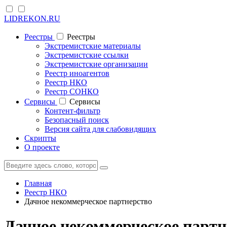
LIDREKON.RU
Реестры
Реестры
Экстремистские материалы
Экстремистские ссылки
Экстремистские организации
Реестр иноагентов
Реестр НКО
Реестр СОНКО
Cервисы
Cервисы
Контент-фильтр
Безопасный поиск
Версия сайта для слабовидящих
Скрипты
О проекте
Главная
Реестр НКО
Дачное некоммерческое партнерство
Дачное некоммерческое партн